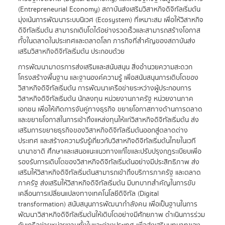
(Entrepreneurial Economy) สถาบันส่งเสริมวิสาหกิจดิจิทัลเริ่มต้น
มุ่งเน้นการพัฒนาระบบนิเวศ (Ecosystem) ที่เหมาะสม เพื่อให้วิสาหกิจ
ดิจิทัลเริ่มต้น สามารถเติบโตได้อย่างรวดเร็วและสามารถสร้างโอกาส
ทั้งในตลาดในประเทศและตลาดโลก ภารกิจที่สำคัญของสถาบันส่ง
เสริมวิสาหกิจดิจิทัลเริ่มต้น ประกอบด้วย
การพัฒนามาตรการส่งเสริมและสนับสนุน สิ่งอำนวยความสะดวก
โครงสร้างพื้นฐาน และฐานองค์ความรู้ เพื่อสนับสนุนการเติบโตของ
วิสาหกิจดิจิทัลเริ่มต้น การพัฒนาเครือข่ายระหว่างผู้ประกอบการ
วิสาหกิจดิจิทัลเริ่มต้น นักลงทุน หน่วยงานภาครัฐ หน่วยงานภาค
เอกชน เพื่อให้เกิดการจับคู่ทางธุรกิจ ขยายโอกาสทางด้านการตลาด
และขยายโอกาสในการเข้าถึงแหล่งทุนให้แก่วิสาหกิจดิจิทัลเริ่มต้น ส่ง
เสริมการขยายธุรกิจของวิสาหกิจดิจิทัลเริ่มต้นออกสู่ตลาดต่าง
ประเทศ และสร้างความรับรู้เกี่ยวกับวิสาหกิจดิจิทัลเริ่มต้นไทยในเวที
นานาชาติ ศึกษาและเสนอแนะแนวทางแก้ไขและปรับปรุงกฎระเบียบเพื่อ
รองรับการเติบโตของวิสาหกิจดิจิทัลเริ่มต้นอย่างมีประสิทธิภาพ ส่ง
เสริมให้วิสาหกิจดิจิทัลเริ่มต้นสามารถเข้าถึงบริการภาครัฐ และตลาด
ภาครัฐ ส่งเสริมให้วิสาหกิจดิจิทัลเริ่มต้น มีบทบาทสำคัญในการขับ
เคลื่อนการเปลี่ยนแปลงทางเทคโนโลยีดิจิทัล (Digital
transformation) สนับสนุนการพัฒนากำลังคน เพื่อเป็นฐานในการ
พัฒนาวิสาหกิจดิจิทัลเริ่มต้นให้เติบโตอย่างมีศักยภาพ ดำเนินการร่วม