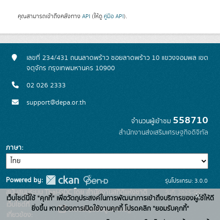
คุณสามารถเข้าถึงคลังทาง
API
(ให้ดู
คู่มือ API
).
เลขที่ 234/431 ถนนลาดพร้าว ซอยลาดพร้าว 10 แขวงจอมพล เขต
จตุจักร กรุงเทพมหานคร 10900
02 026 2333
support@depa.or.th
558710
จำนวนผู้เข้าชม
สำนักงานส่งเสริมเศรษฐกิจดิจิทัล
ภาษา
Powered by:
รุ่นโปรแกรม: 3.0.0
สนับสนุนระบบ Thai-GDC โดย สำนักงานสถิติแห่งชาติ
วันที่: 2025-06-
x
เว็บไซต์นี้ใช้ "คุกกี้" เพื่อวัตถุประสงค์ในการพัฒนาการเข้าถึงบริการของผู้ใช้ให้ดี
เว็บไซต์ที่
10
ยิ่งขึ้น หากต้องการเปิดใช้งานคุกกี้ โปรดคลิก "ยอมรับคุกกี้"
ระบบบัญชีข้อมูลภาครัฐ
เกี่ยวข้อง: