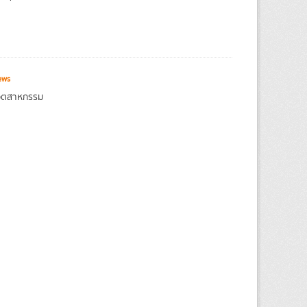
ews
งอุตสาหกรรม