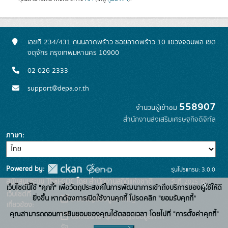
เลขที่ 234/431 ถนนลาดพร้าว ซอยลาดพร้าว 10 แขวงจอมพล เขต
จตุจักร กรุงเทพมหานคร 10900
02 026 2333
support@depa.or.th
558907
จำนวนผู้เข้าชม
สำนักงานส่งเสริมเศรษฐกิจดิจิทัล
ภาษา
Powered by:
รุ่นโปรแกรม: 3.0.0
สนับสนุนระบบ Thai-GDC โดย สำนักงานสถิติแห่งชาติ
วันที่: 2025-06-
x
เว็บไซต์นี้ใช้ "คุกกี้" เพื่อวัตถุประสงค์ในการพัฒนาการเข้าถึงบริการของผู้ใช้ให้ดี
เว็บไซต์ที่
10
ยิ่งขึ้น หากต้องการเปิดใช้งานคุกกี้ โปรดคลิก "ยอมรับคุกกี้"
ระบบบัญชีข้อมูลภาครัฐ
เกี่ยวข้อง:
คุณสามารถถอนการยินยอมของคุณได้ตลอดเวลา โดยไปที่ "การตั้งค่าคุกกี้"
บริการนามานุกรมบัญชีข้อมูลภาค
รัฐ