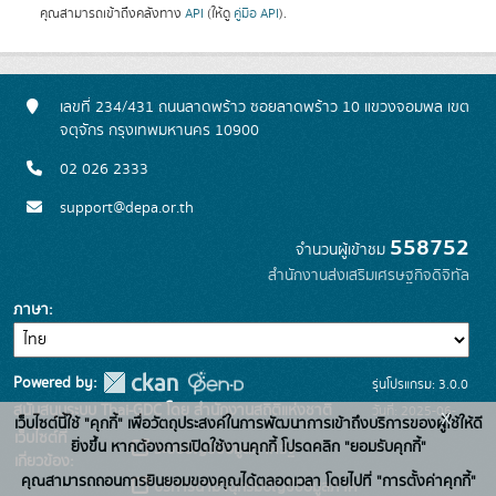
คุณสามารถเข้าถึงคลังทาง
API
(ให้ดู
คู่มือ API
).
เลขที่ 234/431 ถนนลาดพร้าว ซอยลาดพร้าว 10 แขวงจอมพล เขต
จตุจักร กรุงเทพมหานคร 10900
02 026 2333
support@depa.or.th
558752
จำนวนผู้เข้าชม
สำนักงานส่งเสริมเศรษฐกิจดิจิทัล
ภาษา
Powered by:
รุ่นโปรแกรม: 3.0.0
สนับสนุนระบบ Thai-GDC โดย สำนักงานสถิติแห่งชาติ
วันที่: 2025-06-
x
เว็บไซต์นี้ใช้ "คุกกี้" เพื่อวัตถุประสงค์ในการพัฒนาการเข้าถึงบริการของผู้ใช้ให้ดี
เว็บไซต์ที่
10
ยิ่งขึ้น หากต้องการเปิดใช้งานคุกกี้ โปรดคลิก "ยอมรับคุกกี้"
ระบบบัญชีข้อมูลภาครัฐ
เกี่ยวข้อง:
คุณสามารถถอนการยินยอมของคุณได้ตลอดเวลา โดยไปที่ "การตั้งค่าคุกกี้"
บริการนามานุกรมบัญชีข้อมูลภาค