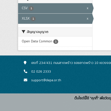
CSV
x
1
XLSX
x
1
สัญญาอนุญาต
Open Data Common
1
เลขที่ 234/431 ถนนลาดพร้าว ซอยลาดพร้าว 10 แขวงจอ
02 026 2333
support@depa.or.th
เว็บไซต์นี้ใช้ "คุกกี้" เพื