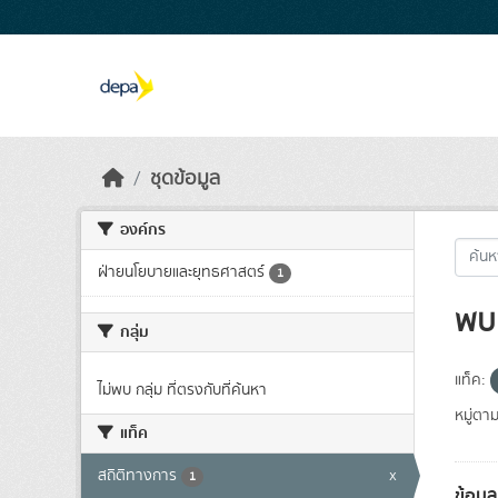
Skip to main content
ชุดข้อมูล
องค์กร
ฝ่ายนโยบายและยุทธศาสตร์
1
พบ 
กลุ่ม
แท็ค:
ไม่พบ กลุ่ม ที่ตรงกับที่ค้นหา
หมู่ตา
แท็ค
สถิติทางการ
x
1
ข้อมู