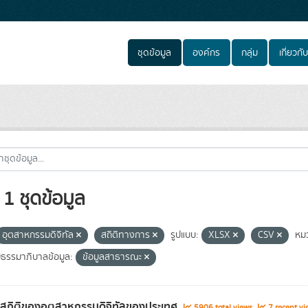
ชุดข้อมูล
องค์กร
กลุ่ม
เกี่ยวกับ
1 ชุดข้อมูล
อุตสาหกรรมดิจิทัล
สถิติทางการ
รูปแบบ:
XLSX
CSV
หม
มธรรมาภิบาลข้อมูล:
ข้อมูลสาธารณะ
ลสถิติของอุตสาหกรรมดิจิทัลของประเทศ
5906 total views
7 recent vi