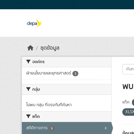
Skip to main content
ชุดข้อมูล
องค์กร
ฝ่ายนโยบายและยุทธศาสตร์
1
พบ 
กลุ่ม
แท็ค:
ไม่พบ กลุ่ม ที่ตรงกับที่ค้นหา
XLS
แท็ค
สถิติทางการ
x
1
ข้อมู