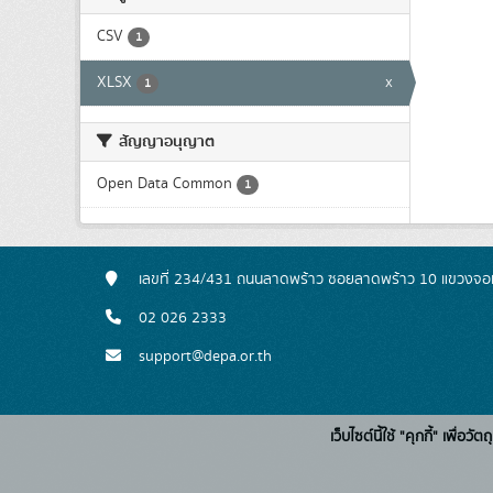
CSV
1
XLSX
x
1
สัญญาอนุญาต
Open Data Common
1
เลขที่ 234/431 ถนนลาดพร้าว ซอยลาดพร้าว 10 แขวงจอ
02 026 2333
support@depa.or.th
เว็บไซต์นี้ใช้ "คุกกี้" เพื