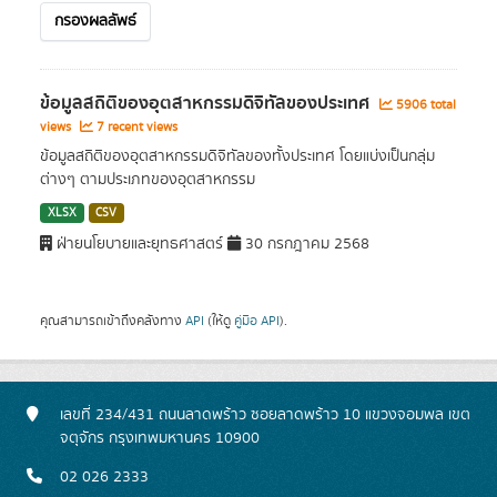
กรองผลลัพธ์
ข้อมูลสถิติของอุตสาหกรรมดิจิทัลของประเทศ
5906 total
views
7 recent views
ข้อมูลสถิติของอุตสาหกรรมดิจิทัลของทั้งประเทศ โดยแบ่งเป็นกลุ่ม
ต่างๆ ตามประเภทของอุตสาหกรรม
XLSX
CSV
ฝ่ายนโยบายและยุทธศาสตร์
30 กรกฎาคม 2568
คุณสามารถเข้าถึงคลังทาง
API
(ให้ดู
คู่มือ API
).
เลขที่ 234/431 ถนนลาดพร้าว ซอยลาดพร้าว 10 แขวงจอมพล เขต
จตุจักร กรุงเทพมหานคร 10900
02 026 2333