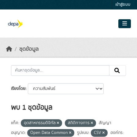
Skip to main content
เข้าสู่ระบบ
ชุดข้อมูล
เรียงโดย
พบ 1 ชุดข้อมูล
แท็ค:
อุตสาหกรรมดิจิทัล
สถิติทางการ
สัญญา
อนุญาต:
Open Data Common
รูปแบบ:
CSV
องค์กร: