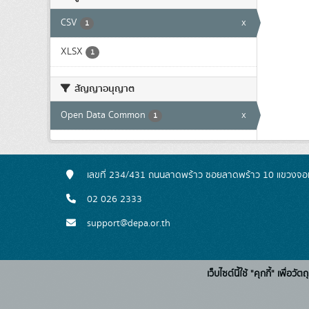
CSV
x
1
XLSX
1
สัญญาอนุญาต
Open Data Common
x
1
เลขที่ 234/431 ถนนลาดพร้าว ซอยลาดพร้าว 10 แขวงจอ
02 026 2333
support@depa.or.th
เว็บไซต์นี้ใช้ "คุกกี้" เพื