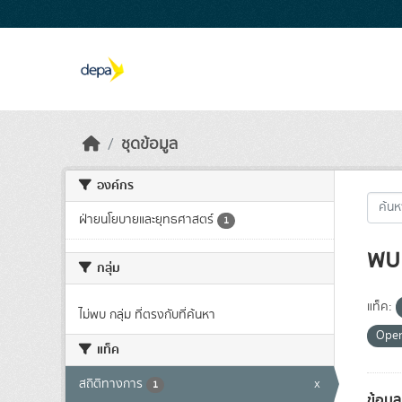
Skip to main content
ชุดข้อมูล
องค์กร
ฝ่ายนโยบายและยุทธศาสตร์
1
พบ 
กลุ่ม
แท็ค:
ไม่พบ กลุ่ม ที่ตรงกับที่ค้นหา
Ope
แท็ค
สถิติทางการ
x
1
ข้อมู