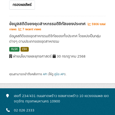
กรองผลลัพธ์
ข้อมูลสถิติของอุตสาหกรรมดิจิทัลของประเทศ
5906 total
views
7 recent views
ข้อมูลสถิติของอุตสาหกรรมดิจิทัลของทั้งประเทศ โดยแบ่งเป็นกลุ่ม
ต่างๆ ตามประเภทของอุตสาหกรรม
XLSX
CSV
ฝ่ายนโยบายและยุทธศาสตร์
30 กรกฎาคม 2568
คุณสามารถเข้าถึงคลังทาง
API
(ให้ดู
คู่มือ API
).
เลขที่ 234/431 ถนนลาดพร้าว ซอยลาดพร้าว 10 แขวงจอมพล เขต
จตุจักร กรุงเทพมหานคร 10900
02 026 2333