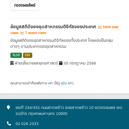
กรองผลลัพธ์
ข้อมูลสถิติของอุตสาหกรรมดิจิทัลของประเทศ
5906 total
views
7 recent views
ข้อมูลสถิติของอุตสาหกรรมดิจิทัลของทั้งประเทศ โดยแบ่งเป็นกลุ่ม
ต่างๆ ตามประเภทของอุตสาหกรรม
XLSX
CSV
ฝ่ายนโยบายและยุทธศาสตร์
30 กรกฎาคม 2568
คุณสามารถเข้าถึงคลังทาง
API
(ให้ดู
คู่มือ API
).
เลขที่ 234/431 ถนนลาดพร้าว ซอยลาดพร้าว 10 แขวงจอมพล เขต
จตุจักร กรุงเทพมหานคร 10900
02 026 2333