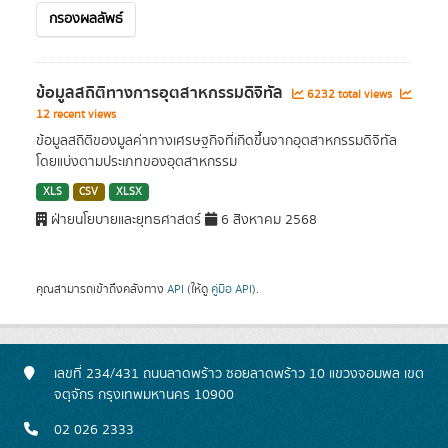
กรองผลลัพธ์
ข้อมูลสถิติทางการอุตสาหกรรมดิจิทัล
6232 total views
12 recent views
ข้อมูลสถิติของมูลค่าทางเศรษฐกิจที่เกิดขึ้นจากอุตสาหกรรมดิจิทัล
โดยแบ่งตามประเภทของอุตสาหกรรม
XLS
CSV
XLSX
ฝ่ายนโยบายและยุทธศาสตร์
6 สิงหาคม 2568
คุณสามารถเข้าถึงคลังทาง
API
(ให้ดู
คู่มือ API
).
เลขที่ 234/431 ถนนลาดพร้าว ซอยลาดพร้าว 10 แขวงจอมพล เขต
จตุจักร กรุงเทพมหานคร 10900
02 026 2333