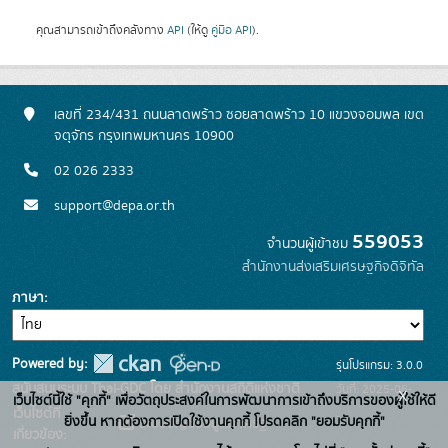
คุณสามารถเข้าถึงคลังทาง
API
(ให้ดู
คู่มือ API
).
เลขที่ 234/431 ถนนลาดพร้าว ซอยลาดพร้าว 10 แขวงจอมพล เขต
จตุจักร กรุงเทพมหานคร 10900
02 026 2333
support@depa.or.th
559053
จำนวนผู้เข้าชม
สำนักงานส่งเสริมเศรษฐกิจดิจิทัล
ภาษา
Powered by:
รุ่นโปรแกรม: 3.0.0
สนับสนุนระบบ Thai-GDC โดย สำนักงานสถิติแห่งชาติ
วันที่: 2025-06-
x
เว็บไซต์นี้ใช้ "คุกกี้" เพื่อวัตถุประสงค์ในการพัฒนาการเข้าถึงบริการของผู้ใช้ให้ดี
เว็บไซต์ที่
10
ยิ่งขึ้น หากต้องการเปิดใช้งานคุกกี้ โปรดคลิก "ยอมรับคุกกี้"
ระบบบัญชีข้อมูลภาครัฐ
เกี่ยวข้อง: