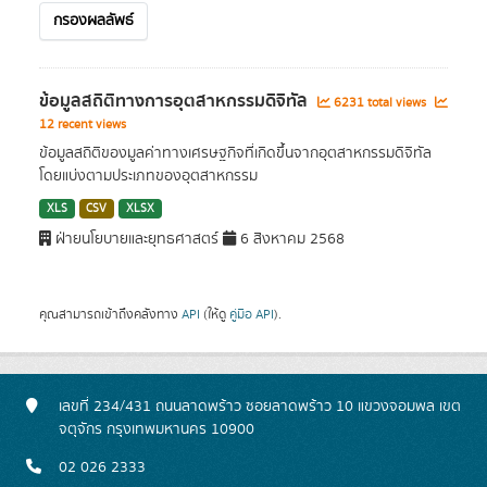
กรองผลลัพธ์
ข้อมูลสถิติทางการอุตสาหกรรมดิจิทัล
6231 total views
12 recent views
ข้อมูลสถิติของมูลค่าทางเศรษฐกิจที่เกิดขึ้นจากอุตสาหกรรมดิจิทัล
โดยแบ่งตามประเภทของอุตสาหกรรม
XLS
CSV
XLSX
ฝ่ายนโยบายและยุทธศาสตร์
6 สิงหาคม 2568
คุณสามารถเข้าถึงคลังทาง
API
(ให้ดู
คู่มือ API
).
เลขที่ 234/431 ถนนลาดพร้าว ซอยลาดพร้าว 10 แขวงจอมพล เขต
จตุจักร กรุงเทพมหานคร 10900
02 026 2333