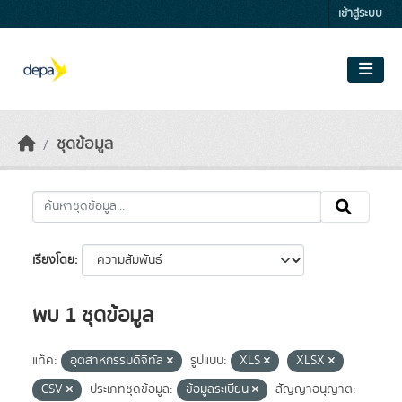
Skip to main content
เข้าสู่ระบบ
ชุดข้อมูล
เรียงโดย
พบ 1 ชุดข้อมูล
แท็ค:
อุตสาหกรรมดิจิทัล
รูปแบบ:
XLS
XLSX
CSV
ประเภทชุดข้อมูล:
ข้อมูลระเบียน
สัญญาอนุญาต: