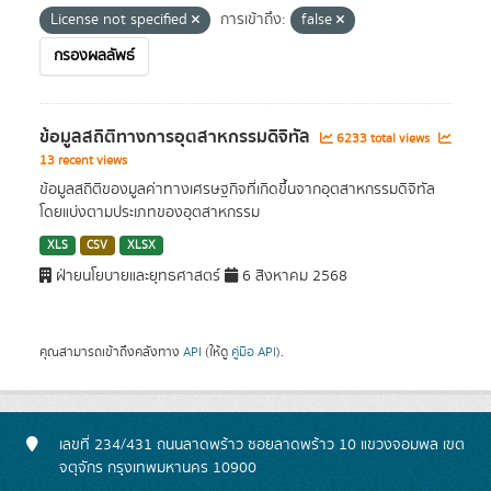
License not specified
การเข้าถึง:
false
กรองผลลัพธ์
ข้อมูลสถิติทางการอุตสาหกรรมดิจิทัล
6233 total views
13 recent views
ข้อมูลสถิติของมูลค่าทางเศรษฐกิจที่เกิดขึ้นจากอุตสาหกรรมดิจิทัล
โดยแบ่งตามประเภทของอุตสาหกรรม
XLS
CSV
XLSX
ฝ่ายนโยบายและยุทธศาสตร์
6 สิงหาคม 2568
คุณสามารถเข้าถึงคลังทาง
API
(ให้ดู
คู่มือ API
).
เลขที่ 234/431 ถนนลาดพร้าว ซอยลาดพร้าว 10 แขวงจอมพล เขต
จตุจักร กรุงเทพมหานคร 10900