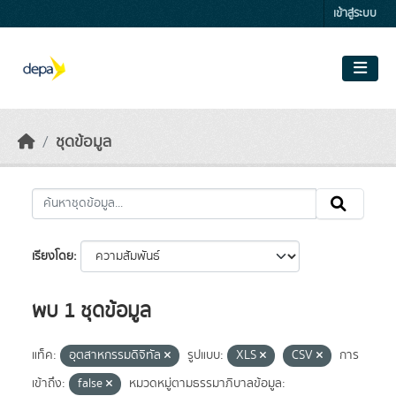
Skip to main content
เข้าสู่ระบบ
ชุดข้อมูล
เรียงโดย
พบ 1 ชุดข้อมูล
แท็ค:
อุตสาหกรรมดิจิทัล
รูปแบบ:
XLS
CSV
การ
เข้าถึง:
false
หมวดหมู่ตามธรรมาภิบาลข้อมูล: