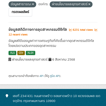
ข้อมูลสาธารณะ
องค์กร:
ฝ่ายนโยบายและยุทธศาสตร์
กรองผลลัพธ์
ข้อมูลสถิติทางการอุตสาหกรรมดิจิทัล
6231 total views
12 recent views
ข้อมูลสถิติของมูลค่าทางเศรษฐกิจที่เกิดขึ้นจากอุตสาหกรรมดิจิทัล
โดยแบ่งตามประเภทของอุตสาหกรรม
XLS
CSV
XLSX
ฝ่ายนโยบายและยุทธศาสตร์
6 สิงหาคม 2568
คุณสามารถเข้าถึงคลังทาง
API
(ให้ดู
คู่มือ API
).
เลขที่ 234/431 ถนนลาดพร้าว ซอยลาดพร้าว 10 แขวงจอมพล เขต
จตุจักร กรุงเทพมหานคร 10900