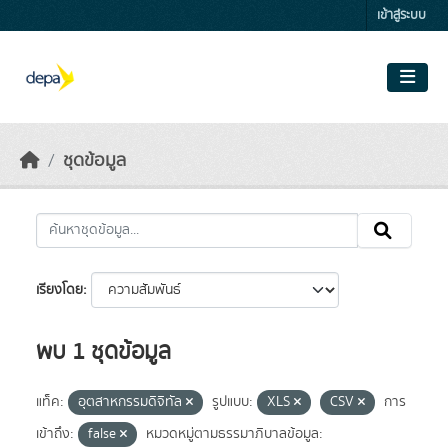
Skip to main content
เข้าสู่ระบบ
ชุดข้อมูล
เรียงโดย
พบ 1 ชุดข้อมูล
แท็ค:
อุตสาหกรรมดิจิทัล
รูปแบบ:
XLS
CSV
การ
เข้าถึง:
false
หมวดหมู่ตามธรรมาภิบาลข้อมูล: