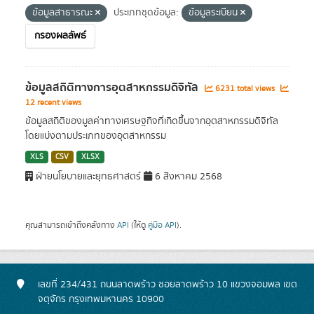
ข้อมูลสาธารณะ
ประเภทชุดข้อมูล:
ข้อมูลระเบียน
กรองผลลัพธ์
ข้อมูลสถิติทางการอุตสาหกรรมดิจิทัล
6231 total views
12 recent views
ข้อมูลสถิติของมูลค่าทางเศรษฐกิจที่เกิดขึ้นจากอุตสาหกรรมดิจิทัล
โดยแบ่งตามประเภทของอุตสาหกรรม
XLS
CSV
XLSX
ฝ่ายนโยบายและยุทธศาสตร์
6 สิงหาคม 2568
คุณสามารถเข้าถึงคลังทาง
API
(ให้ดู
คู่มือ API
).
เลขที่ 234/431 ถนนลาดพร้าว ซอยลาดพร้าว 10 แขวงจอมพล เขต
จตุจักร กรุงเทพมหานคร 10900