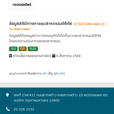
กรองผลลัพธ์
ข้อมูลสถิติทางการอุตสาหกรรมดิจิทัล
6231 total views
12 recent views
ข้อมูลสถิติของมูลค่าทางเศรษฐกิจที่เกิดขึ้นจากอุตสาหกรรมดิจิทัล
โดยแบ่งตามประเภทของอุตสาหกรรม
XLS
CSV
XLSX
ฝ่ายนโยบายและยุทธศาสตร์
6 สิงหาคม 2568
คุณสามารถเข้าถึงคลังทาง
API
(ให้ดู
คู่มือ API
).
เลขที่ 234/431 ถนนลาดพร้าว ซอยลาดพร้าว 10 แขวงจอมพล เขต
จตุจักร กรุงเทพมหานคร 10900
02 026 2333