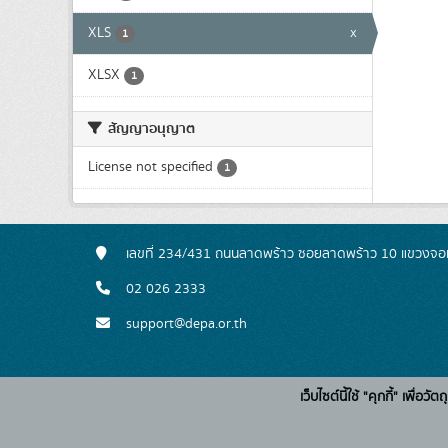
XLS
x
1
XLSX
1
สัญญาอนุญาต
License not specified
1
เลขที่ 234/431 ถนนลาดพร้าว ซอยลาดพร้าว 10 แขวงจอ
02 026 2333
support@depa.or.th
เว็บไซต์นี้ใช้ "คุกกี้" เพื