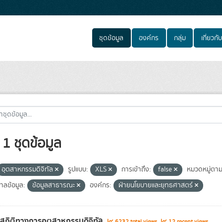
ชุดข้อมูล
องค์กร
กลุ่ม
เกี่ยวกับ
1 ชุดข้อมูล
อุตสาหกรรมดิจิทัล
รูปแบบ:
XLS
การเข้าถึง:
false
หมวดหมู่ตา
าลข้อมูล:
ข้อมูลสาธารณะ
องค์กร:
ฝ่ายนโยบายและยุทธศาสตร์
ลสถิติทางการอุตสาหกรรมดิจิทัล
6232 total views
12 recent views