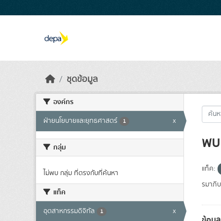
Skip to main content
ชุดข้อมูล
องค์กร
ฝ่ายนโยบายและยุทธศาสตร์
x
1
พบ 
กลุ่ม
แท็ค:
ไม่พบ กลุ่ม ที่ตรงกับที่ค้นหา
รมาภิบ
แท็ค
อุตสาหกรรมดิจิทัล
x
1
ข้อมู