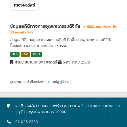
กรองผลลัพธ์
ข้อมูลสถิติทางการอุตสาหกรรมดิจิทัล
6231 total views
12 recent views
ข้อมูลสถิติของมูลค่าทางเศรษฐกิจที่เกิดขึ้นจากอุตสาหกรรมดิจิทัล
โดยแบ่งตามประเภทของอุตสาหกรรม
XLS
CSV
XLSX
ฝ่ายนโยบายและยุทธศาสตร์
6 สิงหาคม 2568
คุณสามารถเข้าถึงคลังทาง
API
(ให้ดู
คู่มือ API
).
เลขที่ 234/431 ถนนลาดพร้าว ซอยลาดพร้าว 10 แขวงจอมพล เขต
จตุจักร กรุงเทพมหานคร 10900
02 026 2333