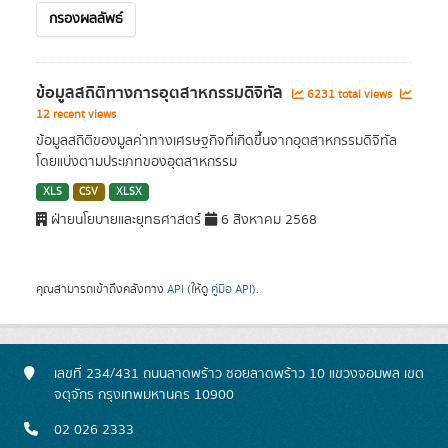
กรองผลลัพธ์
ข้อมูลสถิติทางการอุตสาหกรรมดิจิทัล
6231 total views
12 recent views
ข้อมูลสถิติของมูลค่าทางเศรษฐกิจที่เกิดขึ้นจากอุตสาหกรรมดิจิทัล
โดยแบ่งตามประเภทของอุตสาหกรรม
XLS
CSV
XLSX
ฝ่ายนโยบายและยุทธศาสตร์
6 สิงหาคม 2568
คุณสามารถเข้าถึงคลังทาง
API
(ให้ดู
คู่มือ API
).
เลขที่ 234/431 ถนนลาดพร้าว ซอยลาดพร้าว 10 แขวงจอมพล เขต
จตุจักร กรุงเทพมหานคร 10900
02 026 2333