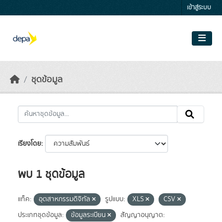
Skip to main content
เข้าสู่ระบบ
ชุดข้อมูล
เรียงโดย
พบ 1 ชุดข้อมูล
แท็ค:
อุตสาหกรรมดิจิทัล
รูปแบบ:
XLS
CSV
ประเภทชุดข้อมูล:
ข้อมูลระเบียน
สัญญาอนุญาต: