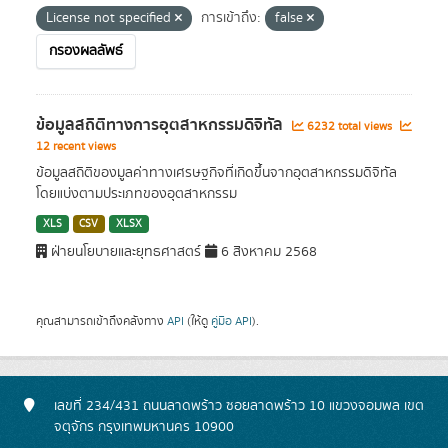
License not specified
การเข้าถึง:
false
กรองผลลัพธ์
ข้อมูลสถิติทางการอุตสาหกรรมดิจิทัล
6232 total views
12 recent views
ข้อมูลสถิติของมูลค่าทางเศรษฐกิจที่เกิดขึ้นจากอุตสาหกรรมดิจิทัล
โดยแบ่งตามประเภทของอุตสาหกรรม
XLS
CSV
XLSX
ฝ่ายนโยบายและยุทธศาสตร์
6 สิงหาคม 2568
คุณสามารถเข้าถึงคลังทาง
API
(ให้ดู
คู่มือ API
).
เลขที่ 234/431 ถนนลาดพร้าว ซอยลาดพร้าว 10 แขวงจอมพล เขต
จตุจักร กรุงเทพมหานคร 10900