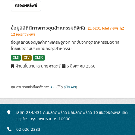
กรองผลลัพธ์
ข้อมูลสถิติทางการอุตสาหกรรมดิจิทัล
6231 total views
12 recent views
ข้อมูลสถิติของมูลค่าทางเศรษฐกิจที่เกิดขึ้นจากอุตสาหกรรมดิจิทัล
โดยแบ่งตามประเภทของอุตสาหกรรม
XLS
CSV
XLSX
ฝ่ายนโยบายและยุทธศาสตร์
6 สิงหาคม 2568
คุณสามารถเข้าถึงคลังทาง
API
(ให้ดู
คู่มือ API
).
เลขที่ 234/431 ถนนลาดพร้าว ซอยลาดพร้าว 10 แขวงจอมพล เขต
จตุจักร กรุงเทพมหานคร 10900
02 026 2333