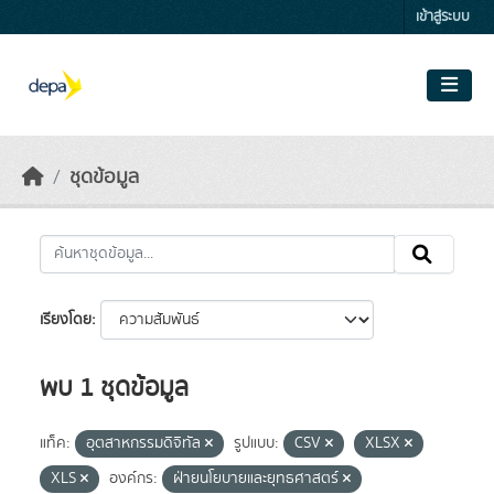
Skip to main content
เข้าสู่ระบบ
ชุดข้อมูล
เรียงโดย
พบ 1 ชุดข้อมูล
แท็ค:
อุตสาหกรรมดิจิทัล
รูปแบบ:
CSV
XLSX
XLS
องค์กร:
ฝ่ายนโยบายและยุทธศาสตร์