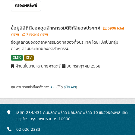
กรองผลลัพธ์
ข้อมูลสถิติของอุตสาหกรรมดิจิทัลของประเทศ
5906 total
views
7 recent views
ข้อมูลสถิติของอุตสาหกรรมดิจิทัลของทั้งประเทศ โดยแบ่งเป็นกลุ่ม
ต่างๆ ตามประเภทของอุตสาหกรรม
XLSX
CSV
ฝ่ายนโยบายและยุทธศาสตร์
30 กรกฎาคม 2568
คุณสามารถเข้าถึงคลังทาง
API
(ให้ดู
คู่มือ API
).
เลขที่ 234/431 ถนนลาดพร้าว ซอยลาดพร้าว 10 แขวงจอมพล เขต
จตุจักร กรุงเทพมหานคร 10900
02 026 2333