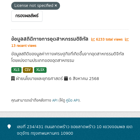
License not specified
กรองผลลัพธ์
ข้อมูลสถิติทางการอุตสาหกรรมดิจิทัล
6233 total views
13 recent views
ข้อมูลสถิติของมูลค่าทางเศรษฐกิจที่เกิดขึ้นจากอุตสาหกรรมดิจิทัล
โดยแบ่งตามประเภทของอุตสาหกรรม
XLS
CSV
XLSX
ฝ่ายนโยบายและยุทธศาสตร์
6 สิงหาคม 2568
คุณสามารถเข้าถึงคลังทาง
API
(ให้ดู
คู่มือ API
).
เลขที่ 234/431 ถนนลาดพร้าว ซอยลาดพร้าว 10 แขวงจอมพล เขต
จตุจักร กรุงเทพมหานคร 10900