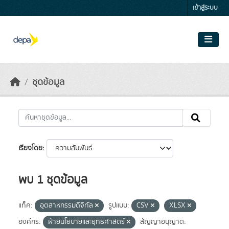
Skip to main content
เข้าสู่ระบบ
ชุดข้อมูล
เรียงโดย
พบ 1 ชุดข้อมูล
แท็ค:
อุตสาหกรรมดิจิทัล
รูปแบบ:
CSV
XLSX
องค์กร:
ฝ่ายนโยบายและยุทธศาสตร์
สัญญาอนุญาต: