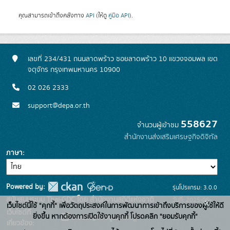
คุณสามารถเข้าถึงคลังทาง
API
(ให้ดู
คู่มือ API
).
เลขที่ 234/431 ถนนลาดพร้าว ซอยลาดพร้าว 10 แขวงจอมพล เขต
จตุจักร กรุงเทพมหานคร 10900
02 026 2333
support@depa.or.th
558627
จำนวนผู้เข้าชม
สำนักงานส่งเสริมเศรษฐกิจดิจิทัล
ภาษา
Powered by:
รุ่นโปรแกรม: 3.0.0
สนับสนุนระบบ Thai-GDC โดย สำนักงานสถิติแห่งชาติ
วันที่: 2025-06-
x
เว็บไซต์นี้ใช้ "คุกกี้" เพื่อวัตถุประสงค์ในการพัฒนาการเข้าถึงบริการของผู้ใช้ให้ดี
เว็บไซต์ที่
10
ยิ่งขึ้น หากต้องการเปิดใช้งานคุกกี้ โปรดคลิก "ยอมรับคุกกี้"
ระบบบัญชีข้อมูลภาครัฐ
เกี่ยวข้อง: