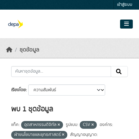
Skip to main content
เข้าสู่ระบบ
ชุดข้อมูล
เรียงโดย
พบ 1 ชุดข้อมูล
แท็ค:
อุตสาหกรรมดิจิทัล
รูปแบบ:
CSV
องค์กร:
ฝ่ายนโยบายและยุทธศาสตร์
สัญญาอนุญาต: