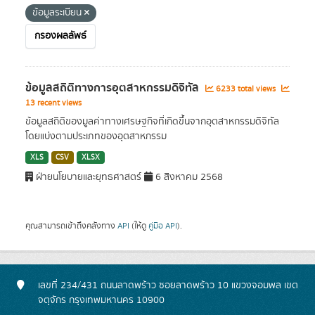
ข้อมูลระเบียน
กรองผลลัพธ์
ข้อมูลสถิติทางการอุตสาหกรรมดิจิทัล
6233 total views
13 recent views
ข้อมูลสถิติของมูลค่าทางเศรษฐกิจที่เกิดขึ้นจากอุตสาหกรรมดิจิทัล
โดยแบ่งตามประเภทของอุตสาหกรรม
XLS
CSV
XLSX
ฝ่ายนโยบายและยุทธศาสตร์
6 สิงหาคม 2568
คุณสามารถเข้าถึงคลังทาง
API
(ให้ดู
คู่มือ API
).
เลขที่ 234/431 ถนนลาดพร้าว ซอยลาดพร้าว 10 แขวงจอมพล เขต
จตุจักร กรุงเทพมหานคร 10900