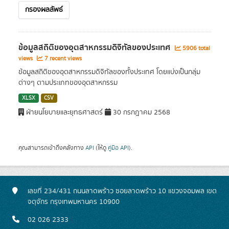
กรองผลลัพธ์
ข้อมูลสถิติของอุตสาหกรรมดิจิทัลของประเทศ
5906 total
views
7 recent views
ข้อมูลสถิติของอุตสาหกรรมดิจิทัลของทั้งประเทศ โดยแบ่งเป็นกลุ่ม
ต่างๆ ตามประเภทของอุตสาหกรรม
XLSX
CSV
ฝ่ายนโยบายและยุทธศาสตร์
30 กรกฎาคม 2568
คุณสามารถเข้าถึงคลังทาง
API
(ให้ดู
คู่มือ API
).
เลขที่ 234/431 ถนนลาดพร้าว ซอยลาดพร้าว 10 แขวงจอมพล เขต
จตุจักร กรุงเทพมหานคร 10900
02 026 2333