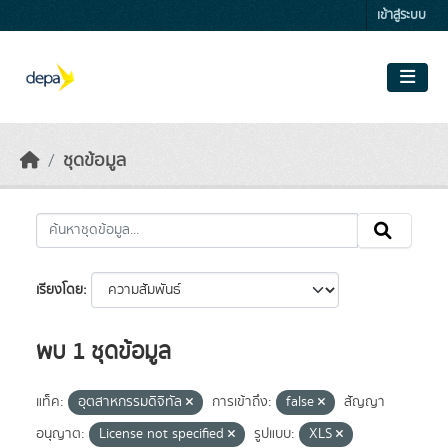
Skip to main content
เข้าสู่ระบบ
ชุดข้อมูล
เรียงโดย
พบ 1 ชุดข้อมูล
แท็ค:
อุตสาหกรรมดิจิทัล
การเข้าถึง:
false
สัญญา
อนุญาต:
License not specified
รูปแบบ:
XLS