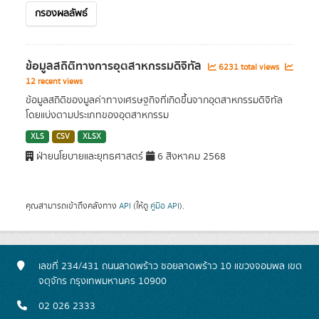
กรองผลลัพธ์
ข้อมูลสถิติทางการอุตสาหกรรมดิจิทัล
6231 total views
12 recent views
ข้อมูลสถิติของมูลค่าทางเศรษฐกิจที่เกิดขึ้นจากอุตสาหกรรมดิจิทัล
โดยแบ่งตามประเภทของอุตสาหกรรม
XLS
CSV
XLSX
ฝ่ายนโยบายและยุทธศาสตร์
6 สิงหาคม 2568
คุณสามารถเข้าถึงคลังทาง
API
(ให้ดู
คู่มือ API
).
เลขที่ 234/431 ถนนลาดพร้าว ซอยลาดพร้าว 10 แขวงจอมพล เขต
จตุจักร กรุงเทพมหานคร 10900
02 026 2333