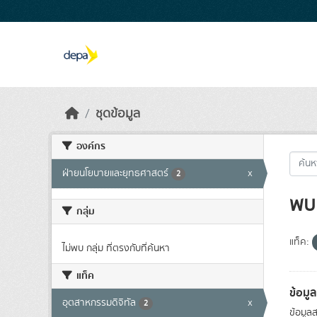
Skip to main content
ชุดข้อมูล
องค์กร
ฝ่ายนโยบายและยุทธศาสตร์
x
2
พบ 
กลุ่ม
แท็ค:
ไม่พบ กลุ่ม ที่ตรงกับที่ค้นหา
แท็ค
ข้อมู
อุตสาหกรรมดิจิทัล
x
2
ข้อมูล