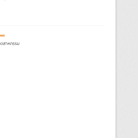
ews
งอุตสาหกรรม