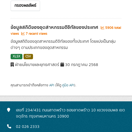
กรองผลลัพธ์
ข้อมูลสถิติของอุตสาหกรรมดิจิทัลของประเทศ
5906 total
views
7 recent views
ข้อมูลสถิติของอุตสาหกรรมดิจิทัลของทั้งประเทศ โดยแบ่งเป็นกลุ่ม
ต่างๆ ตามประเภทของอุตสาหกรรม
XLSX
CSV
ฝ่ายนโยบายและยุทธศาสตร์
30 กรกฎาคม 2568
คุณสามารถเข้าถึงคลังทาง
API
(ให้ดู
คู่มือ API
).
เลขที่ 234/431 ถนนลาดพร้าว ซอยลาดพร้าว 10 แขวงจอมพล เขต
จตุจักร กรุงเทพมหานคร 10900
02 026 2333