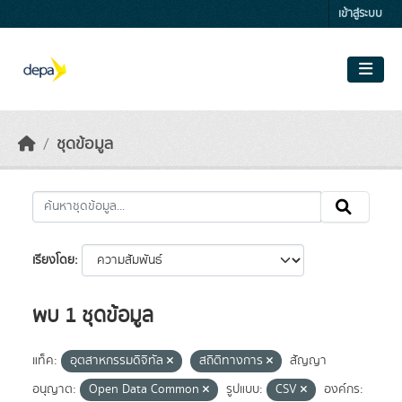
Skip to main content
เข้าสู่ระบบ
ชุดข้อมูล
เรียงโดย
พบ 1 ชุดข้อมูล
แท็ค:
อุตสาหกรรมดิจิทัล
สถิติทางการ
สัญญา
อนุญาต:
Open Data Common
รูปแบบ:
CSV
องค์กร: