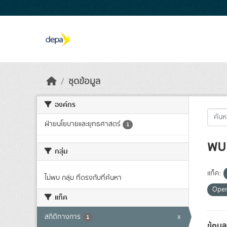
Skip to main content
ชุดข้อมูล
องค์กร
ฝ่ายนโยบายและยุทธศาสตร์
1
พบ 
กลุ่ม
แท็ค:
ไม่พบ กลุ่ม ที่ตรงกับที่ค้นหา
Ope
แท็ค
สถิติทางการ
x
1
ข้อมู