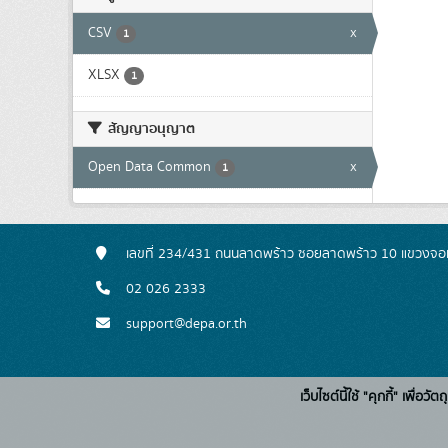
CSV
x
1
XLSX
1
สัญญาอนุญาต
Open Data Common
x
1
เลขที่ 234/431 ถนนลาดพร้าว ซอยลาดพร้าว 10 แขวงจอ
02 026 2333
support@depa.or.th
เว็บไซต์นี้ใช้ "คุกกี้" เพื