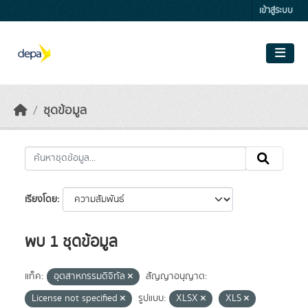
Skip to main content
เข้าสู่ระบบ
ชุดข้อมูล
เรียงโดย
พบ 1 ชุดข้อมูล
แท็ค:
อุตสาหกรรมดิจิทัล
สัญญาอนุญาต:
License not specified
รูปแบบ:
XLSX
XLS