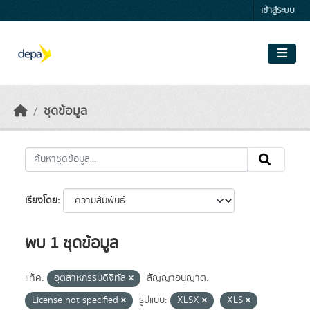
Skip to main content
เข้าสู่ระบบ
ชุดข้อมูล
เรียงโดย
พบ 1 ชุดข้อมูล
แท็ค:
อุตสาหกรรมดิจิทัล
สัญญาอนุญาต:
License not specified
รูปแบบ:
XLSX
XLS