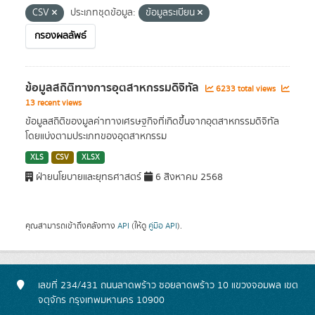
CSV
ประเภทชุดข้อมูล:
ข้อมูลระเบียน
กรองผลลัพธ์
ข้อมูลสถิติทางการอุตสาหกรรมดิจิทัล
6233 total views
13 recent views
ข้อมูลสถิติของมูลค่าทางเศรษฐกิจที่เกิดขึ้นจากอุตสาหกรรมดิจิทัล
โดยแบ่งตามประเภทของอุตสาหกรรม
XLS
CSV
XLSX
ฝ่ายนโยบายและยุทธศาสตร์
6 สิงหาคม 2568
คุณสามารถเข้าถึงคลังทาง
API
(ให้ดู
คู่มือ API
).
เลขที่ 234/431 ถนนลาดพร้าว ซอยลาดพร้าว 10 แขวงจอมพล เขต
จตุจักร กรุงเทพมหานคร 10900