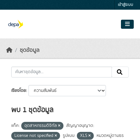
Skip to main content
เข้าสู่ระบบ
ชุดข้อมูล
เรียงโดย
พบ 1 ชุดข้อมูล
แท็ค:
อุตสาหกรรมดิจิทัล
สัญญาอนุญาต:
License not specified
รูปแบบ:
XLS
หมวดหมู่ตามธร