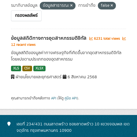
รมาภิบาลข้อมูล:
ข้อมูลสาธารณะ
การเข้าถึง:
false
กรองผลลัพธ์
ข้อมูลสถิติทางการอุตสาหกรรมดิจิทัล
6231 total views
12 recent views
ข้อมูลสถิติของมูลค่าทางเศรษฐกิจที่เกิดขึ้นจากอุตสาหกรรมดิจิทัล
โดยแบ่งตามประเภทของอุตสาหกรรม
XLS
CSV
XLSX
ฝ่ายนโยบายและยุทธศาสตร์
6 สิงหาคม 2568
คุณสามารถเข้าถึงคลังทาง
API
(ให้ดู
คู่มือ API
).
เลขที่ 234/431 ถนนลาดพร้าว ซอยลาดพร้าว 10 แขวงจอมพล เขต
จตุจักร กรุงเทพมหานคร 10900