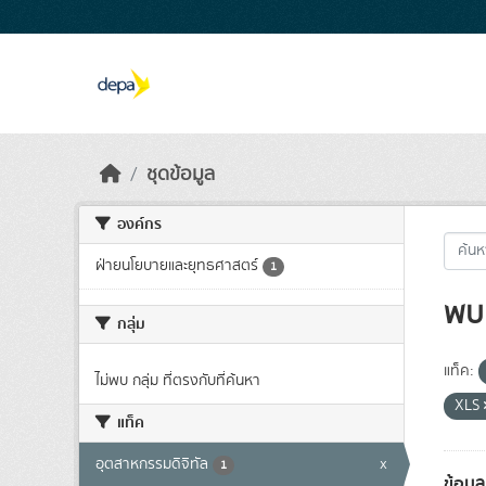
Skip to main content
ชุดข้อมูล
องค์กร
ฝ่ายนโยบายและยุทธศาสตร์
1
พบ 
กลุ่ม
แท็ค:
ไม่พบ กลุ่ม ที่ตรงกับที่ค้นหา
XLS
แท็ค
อุตสาหกรรมดิจิทัล
x
1
ข้อมู