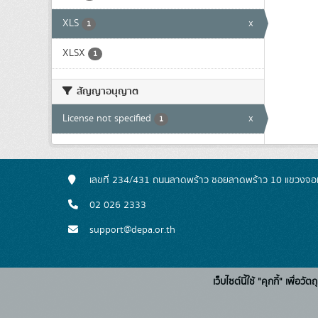
XLS
x
1
XLSX
1
สัญญาอนุญาต
License not specified
x
1
เลขที่ 234/431 ถนนลาดพร้าว ซอยลาดพร้าว 10 แขวงจอ
02 026 2333
support@depa.or.th
เว็บไซต์นี้ใช้ "คุกกี้" เพื