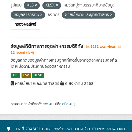
รูปแบบ:
XLS
XLSX
หมวดหมู่ตามธรรมาภิบาลข้อมูล:
ข้อมูลสาธารณะ
องค์กร:
ฝ่ายนโยบายและยุทธศาสตร์
กรองผลลัพธ์
ข้อมูลสถิติทางการอุตสาหกรรมดิจิทัล
6231 total views
12 recent views
ข้อมูลสถิติของมูลค่าทางเศรษฐกิจที่เกิดขึ้นจากอุตสาหกรรมดิจิทัล
โดยแบ่งตามประเภทของอุตสาหกรรม
XLS
CSV
XLSX
ฝ่ายนโยบายและยุทธศาสตร์
6 สิงหาคม 2568
คุณสามารถเข้าถึงคลังทาง
API
(ให้ดู
คู่มือ API
).
เลขที่ 234/431 ถนนลาดพร้าว ซอยลาดพร้าว 10 แขวงจอมพล เขต