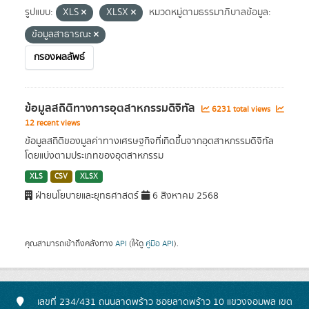
รูปแบบ:
XLS
XLSX
หมวดหมู่ตามธรรมาภิบาลข้อมูล:
ข้อมูลสาธารณะ
กรองผลลัพธ์
ข้อมูลสถิติทางการอุตสาหกรรมดิจิทัล
6231 total views
12 recent views
ข้อมูลสถิติของมูลค่าทางเศรษฐกิจที่เกิดขึ้นจากอุตสาหกรรมดิจิทัล
โดยแบ่งตามประเภทของอุตสาหกรรม
XLS
CSV
XLSX
ฝ่ายนโยบายและยุทธศาสตร์
6 สิงหาคม 2568
คุณสามารถเข้าถึงคลังทาง
API
(ให้ดู
คู่มือ API
).
เลขที่ 234/431 ถนนลาดพร้าว ซอยลาดพร้าว 10 แขวงจอมพล เขต