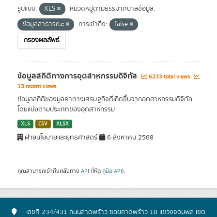
รูปแบบ:
XLS
หมวดหมู่ตามธรรมาภิบาลข้อมูล:
ข้อมูลสาธารณะ
การเข้าถึง:
false
กรองผลลัพธ์
ข้อมูลสถิติทางการอุตสาหกรรมดิจิทัล
6233 total views
13 recent views
ข้อมูลสถิติของมูลค่าทางเศรษฐกิจที่เกิดขึ้นจากอุตสาหกรรมดิจิทัล
โดยแบ่งตามประเภทของอุตสาหกรรม
XLS
CSV
XLSX
ฝ่ายนโยบายและยุทธศาสตร์
6 สิงหาคม 2568
คุณสามารถเข้าถึงคลังทาง
API
(ให้ดู
คู่มือ API
).
เลขที่ 234/431 ถนนลาดพร้าว ซอยลาดพร้าว 10 แขวงจอมพล เขต