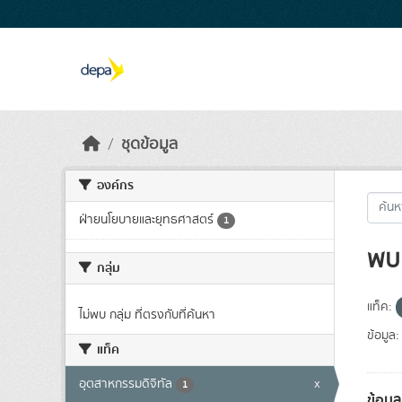
Skip to main content
ชุดข้อมูล
องค์กร
ฝ่ายนโยบายและยุทธศาสตร์
1
พบ 
กลุ่ม
แท็ค:
ไม่พบ กลุ่ม ที่ตรงกับที่ค้นหา
ข้อมูล:
แท็ค
อุตสาหกรรมดิจิทัล
x
1
ข้อมู