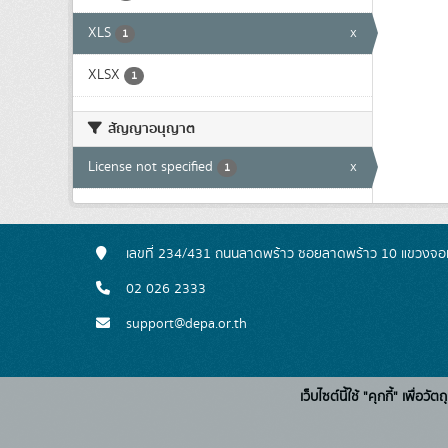
XLS
x
1
XLSX
1
สัญญาอนุญาต
License not specified
x
1
เลขที่ 234/431 ถนนลาดพร้าว ซอยลาดพร้าว 10 แขวงจอ
02 026 2333
support@depa.or.th
เว็บไซต์นี้ใช้ "คุกกี้" เพื