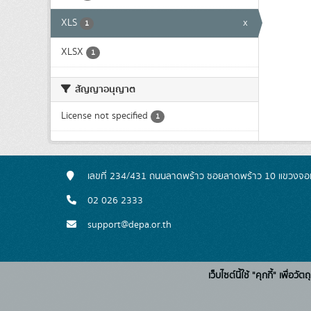
XLS
x
1
XLSX
1
สัญญาอนุญาต
License not specified
1
เลขที่ 234/431 ถนนลาดพร้าว ซอยลาดพร้าว 10 แขวงจอ
02 026 2333
support@depa.or.th
เว็บไซต์นี้ใช้ "คุกกี้" เพื