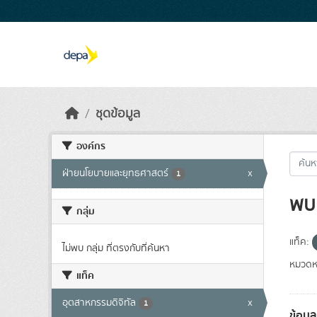
Skip to main content
ชุดข้อมูล
องค์กร
ฝ่ายนโยบายและยุทธศาสตร์
x
1
พบ 
กลุ่ม
แท็ค:
ไม่พบ กลุ่ม ที่ตรงกับที่ค้นหา
หมวดหม
แท็ค
อุตสาหกรรมดิจิทัล
x
1
ข้อมู