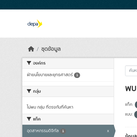
Skip to main content
ชุดข้อมูล
องค์กร
ฝ่ายนโยบายและยุทธศาสตร์
1
พบ 
กลุ่ม
แท็ค:
ไม่พบ กลุ่ม ที่ตรงกับที่ค้นหา
แบบ:
แท็ค
อุตสาหกรรมดิจิทัล
x
1
ข้อมู