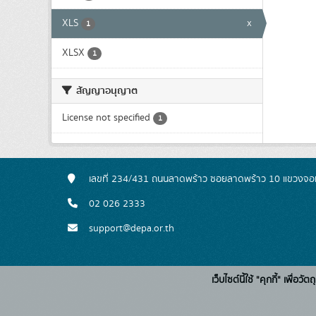
XLS
x
1
XLSX
1
สัญญาอนุญาต
License not specified
1
เลขที่ 234/431 ถนนลาดพร้าว ซอยลาดพร้าว 10 แขวงจอ
02 026 2333
support@depa.or.th
เว็บไซต์นี้ใช้ "คุกกี้" เพื