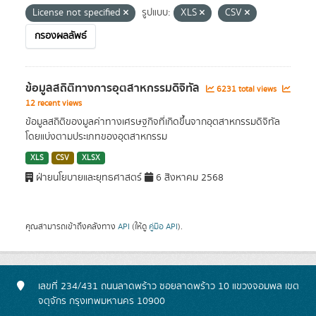
License not specified
รูปแบบ:
XLS
CSV
กรองผลลัพธ์
ข้อมูลสถิติทางการอุตสาหกรรมดิจิทัล
6231 total views
12 recent views
ข้อมูลสถิติของมูลค่าทางเศรษฐกิจที่เกิดขึ้นจากอุตสาหกรรมดิจิทัล
โดยแบ่งตามประเภทของอุตสาหกรรม
XLS
CSV
XLSX
ฝ่ายนโยบายและยุทธศาสตร์
6 สิงหาคม 2568
คุณสามารถเข้าถึงคลังทาง
API
(ให้ดู
คู่มือ API
).
เลขที่ 234/431 ถนนลาดพร้าว ซอยลาดพร้าว 10 แขวงจอมพล เขต
จตุจักร กรุงเทพมหานคร 10900