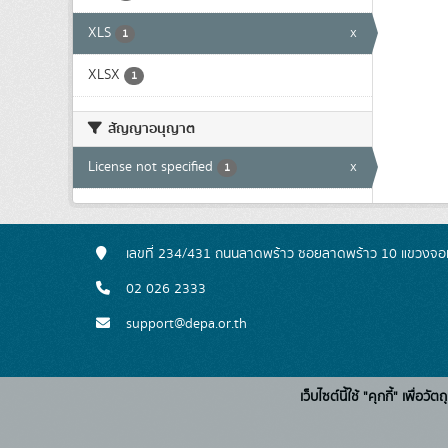
XLS
x
1
XLSX
1
สัญญาอนุญาต
License not specified
x
1
เลขที่ 234/431 ถนนลาดพร้าว ซอยลาดพร้าว 10 แขวงจอ
02 026 2333
support@depa.or.th
เว็บไซต์นี้ใช้ "คุกกี้" เพื