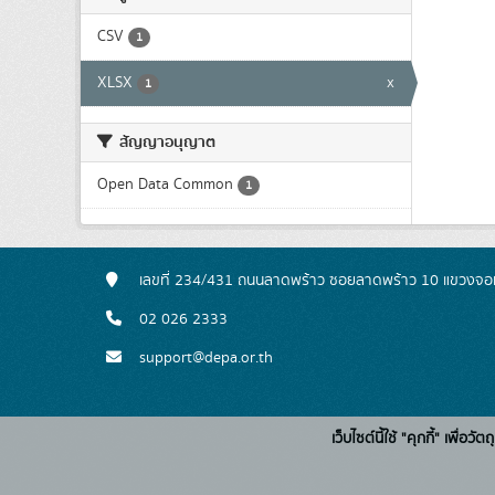
CSV
1
XLSX
x
1
สัญญาอนุญาต
Open Data Common
1
เลขที่ 234/431 ถนนลาดพร้าว ซอยลาดพร้าว 10 แขวงจอ
02 026 2333
support@depa.or.th
เว็บไซต์นี้ใช้ "คุกกี้" เพื