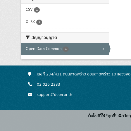
CSV
1
XLSX
1
สัญญาอนุญาต
Open Data Common
x
1
เลขที่ 234/431 ถนนลาดพร้าว ซอยลาดพร้าว 10 แขวงจอ
02 026 2333
support@depa.or.th
เว็บไซต์นี้ใช้ "คุกกี้" เพื