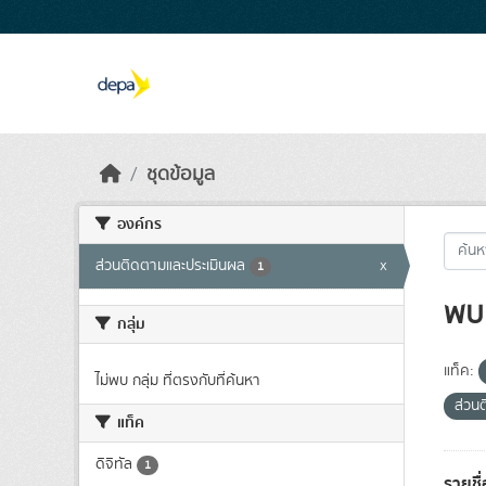
Skip to main content
ชุดข้อมูล
องค์กร
ส่วนติดตามและประเมินผล
x
1
พบ 
กลุ่ม
แท็ค:
ไม่พบ กลุ่ม ที่ตรงกับที่ค้นหา
ส่วน
แท็ค
ดิจิทัล
1
รายชื