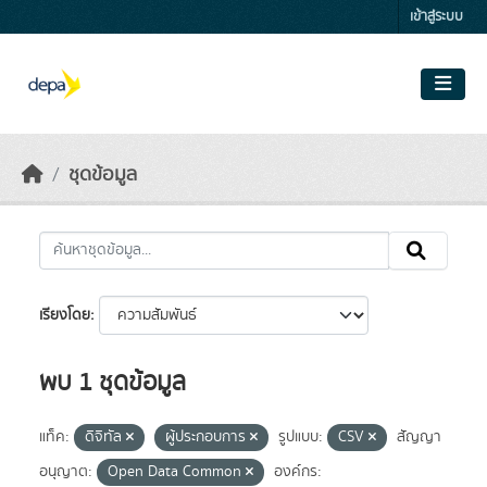
Skip to main content
เข้าสู่ระบบ
ชุดข้อมูล
เรียงโดย
พบ 1 ชุดข้อมูล
แท็ค:
ดิจิทัล
ผู้ประกอบการ
รูปแบบ:
CSV
สัญญา
อนุญาต:
Open Data Common
องค์กร: